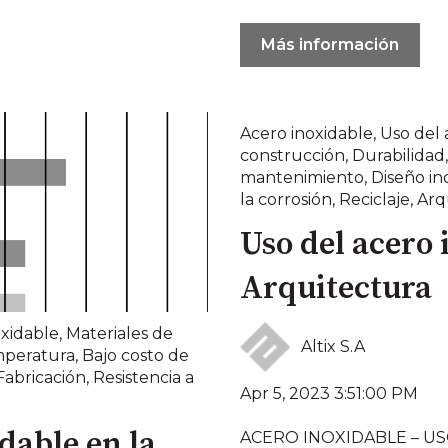
Más información
Acero inoxidable
,
Uso del 
construcción
,
Durabilidad
mantenimiento
,
Diseño in
la corrosión
,
Reciclaje
,
Arq
Uso del acero 
Arquitectura
oxidable
,
Materiales de
Altix S.A
mperatura
,
Bajo costo de
Fabricación
,
Resistencia a
Apr 5, 2023 3:51:00 PM
dable en la
ACERO INOXIDABLE – U